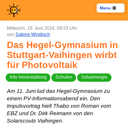
Menu
Mittwoch, 19. Juni 2024, 09:33 Uhr
von
Sabine Windisch
Das Hegel-Gymnasium in
Stuttgart-Vaihingen wirbt
für Photovoltaik
Info-Veranstaltung
Schulen
Solarenergie
Am 11. Juni lud das Hegel-Gymnasium zu
einem PV-Informationsabend ein. Den
Impulsvortrag hielt Thabo von Roman vom
EBZ und Dr. Dirk Reimann von den
Solarscouts Vaihingen.