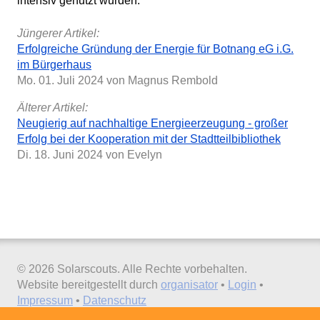
intensiv genutzt wurden.
Jüngerer Artikel:
Erfolgreiche Gründung der Energie für Botnang eG i.G.
im Bürgerhaus
Mo. 01. Juli 2024
von Magnus Rembold
Älterer Artikel:
Neugierig auf nachhaltige Energieerzeugung - großer
Erfolg bei der Kooperation mit der Stadtteilbibliothek
Di. 18. Juni 2024
von Evelyn
© 2026 Solarscouts. Alle Rechte vorbehalten.
Website bereitgestellt durch
organisator
•
Login
•
Impressum
•
Datenschutz