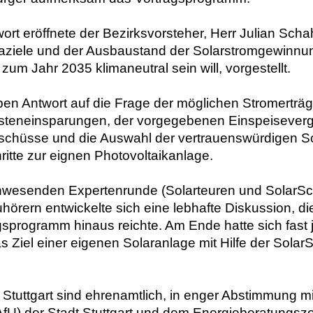
ort eröffnete der Bezirksvorsteher, Herr Julian Sch
aziele und der Ausbaustand der Solarstromgewinnun
s zum Jahr 2035 klimaneutral sein will, vorgestellt.
ben Antwort auf die Frage der möglichen Stromerträ
steneinsparungen, der vorgegebenen Einspeiseverg
chüsse und die Auswahl der vertrauenswürdigen Sola
hritte zur eignen Photovoltaikanlage.
nwesenden Expertenrunde (Solarteuren und SolarSc
uhörern entwickelte sich eine lebhafte Diskussion, di
gsprogramm hinaus reichte. Am Ende hatte sich fast 
 Ziel einer eigenen Solaranlage mit Hilfe der Solar
 Stuttgart sind ehrenamtlich, in enger Abstimmung m
fU) der Stadt Stuttgart und dem Energieberatungszen