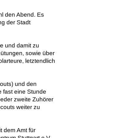
ahl den Abend. Es
g der Stadt
ge und damit zu
ütungen, sowie über
rteure, letztendlich
outs) und den
e fast eine Stunde
jeder zweite Zuhörer
Scouts weiter zu
it dem Amt für
trum Stuttgart e.V.