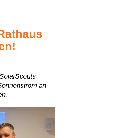
 Rathaus
en!
 SolarScouts
 Sonnenstrom an
en.