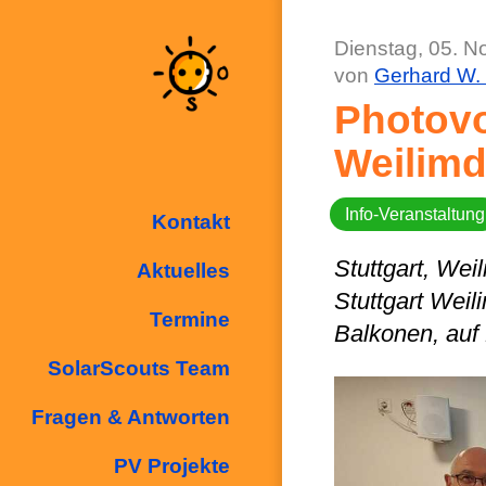
Dienstag, 05. N
von
Gerhard W.
Photovo
Weilimd
Info-Veranstaltung
Kontakt
Stuttgart, Wei
Aktuelles
Stuttgart Wei
Termine
Balkonen, auf
SolarScouts Team
Fragen & Antworten
PV Projekte