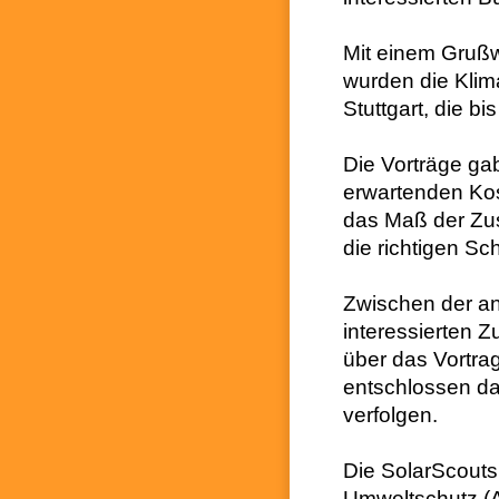
Mit einem Grußw
wurden die Klim
Stuttgart, die bi
Die Vorträge ga
erwartenden Ko
das Maß der Zus
die richtigen Sc
Zwischen der a
interessierten Z
über das Vortra
entschlossen das
verfolgen.
Die SolarScouts
Umweltschutz (A