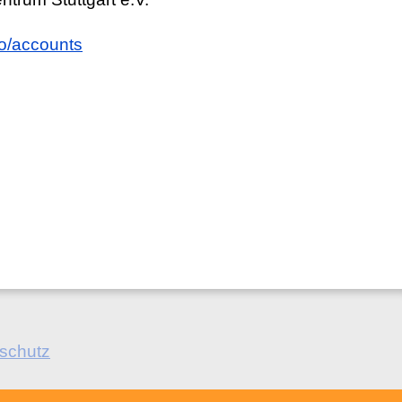
nfo/accounts
schutz