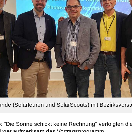
unde (Solarteuren und SolarScouts) mit Bezirksvorst
: "Die Sonne schickt keine Rechnung" verfolgten di
Bürger aufmerksam das Vortragsprogramm.